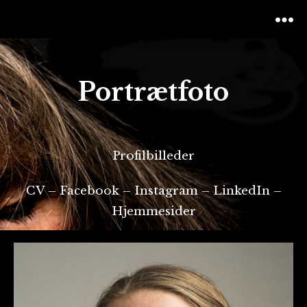
Menu
Portrætfoto
Profilbilleder
CV – Facebook – Instagram – LinkedIn –
Hjemmesider